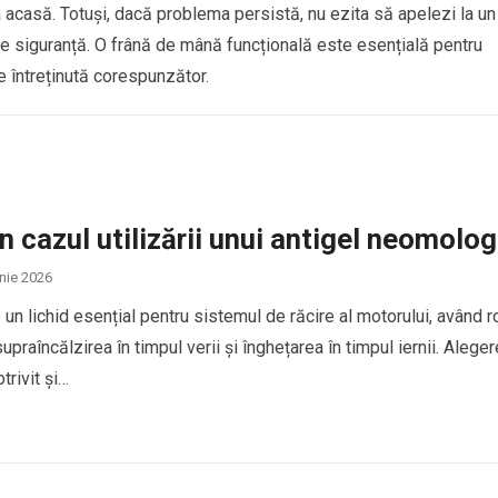
ca acasă. Totuși, dacă problema persistă, nu ezita să apelezi la un
de siguranță. O frână de mână funcțională este esențială pentru
e întreținută corespunzător.
în cazul utilizării unui antigel neomolo
unie 2026
 un lichid esențial pentru sistemul de răcire al motorului, având r
upraîncălzirea în timpul verii și înghețarea în timpul iernii. Alege
trivit și…