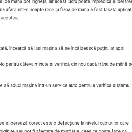
ei de mână pot îngheța, iar acest lucru poate împiedica eliberare
a afară într-o noapte rece și frâna de mână a fost lăsată aplicat
 acesteia.
ă, încearcă să lași mașina să se încălzească puțin, iar apoi
olo pentru câteva minute și verifică din nou dacă frâna de mână s
e să aduci mașina într-un service auto pentru a verifica sistemul
se eliberează corect este o defecțiune la nivelul cablurilor care
ruginite sau pot fi afectate de murdărie, ceea ce poate face ca