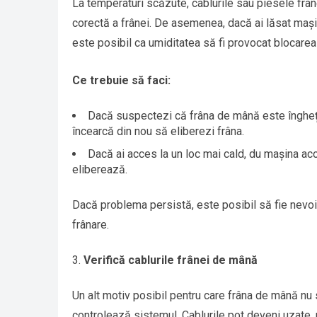
La temperaturi scăzute, cablurile sau piesele frân
corectă a frânei. De asemenea, dacă ai lăsat mașin
este posibil ca umiditatea să fi provocat blocarea
Ce trebuie să faci:
Dacă suspectezi că frâna de mână este înghețat
încearcă din nou să eliberezi frâna.
Dacă ai acces la un loc mai cald, du mașina ac
eliberează.
Dacă problema persistă, este posibil să fie nevoi
frânare.
Verifică cablurile frânei de mână
Un alt motiv posibil pentru care frâna de mână nu 
controlează sistemul. Cablurile pot deveni uzate, 