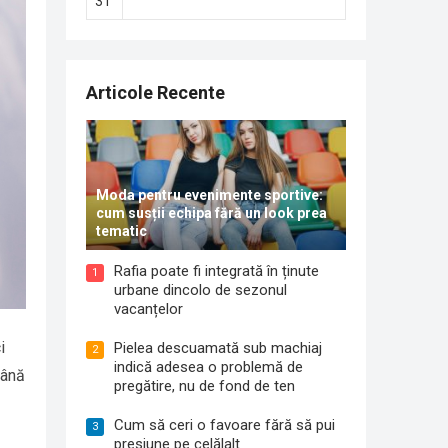
31
Articole Recente
Moda pentru evenimente sportive:
cum susții echipa fără un look prea
tematic
Rafia poate fi integrată în ținute
1
urbane dincolo de sezonul
vacanțelor
i
Pielea descuamată sub machiaj
2
indică adesea o problemă de
mână
pregătire, nu de fond de ten
Cum să ceri o favoare fără să pui
3
presiune pe celălalt