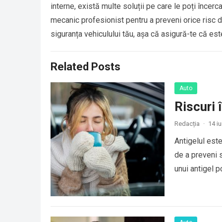
interne, există multe soluții pe care le poți încer
mecanic profesionist pentru a preveni orice risc 
siguranța vehiculului tău, așa că asigură-te că est
Related Posts
Auto
Riscuri 
Redacția
·
14 i
Antigelul este
de a preveni s
unui antigel po