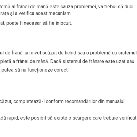
rnă al frânei de mână este cauza problemei, va trebui să duci
urăța și a verifica acest mecanism.
, poate fi necesar să fie înlocuit.
ul de frână, un nivel scăzut de lichid sau o problemă cu sistemu
ompletă a frânei de mână. Dacă sistemul de frânare este uzat sau
r putea să nu funcționeze corect.
e scăzut, completează-l conform recomandărilor din manualul
adă rapid, este posibil să existe o scurgere care trebuie verifica