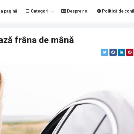
a pagină
Categorii
Despre noi
Politică de confi
ează frâna de mână