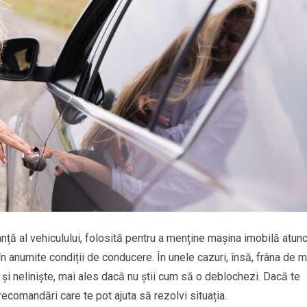
ță al vehiculului, folosită pentru a menține mașina imobilă atunc
în anumite condiții de conducere. În unele cazuri, însă, frâna de 
i neliniște, mai ales dacă nu știi cum să o deblochezi. Dacă te
recomandări care te pot ajuta să rezolvi situația.