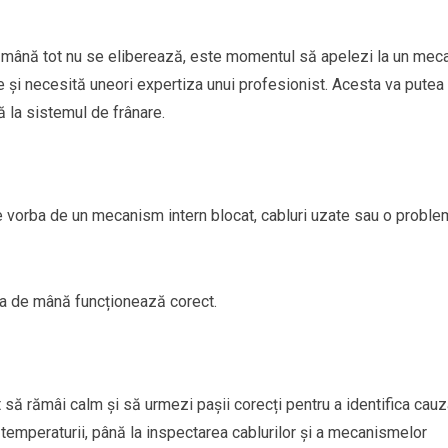
e mână tot nu se eliberează, este momentul să apelezi la un mec
 și necesită uneori expertiza unui profesionist. Acesta va putea
 la sistemul de frânare.
e vorba de un mecanism intern blocat, cabluri uzate sau o probl
na de mână funcționează corect.
ă rămâi calm și să urmezi pașii corecți pentru a identifica cauz
 temperaturii, până la inspectarea cablurilor și a mecanismelor