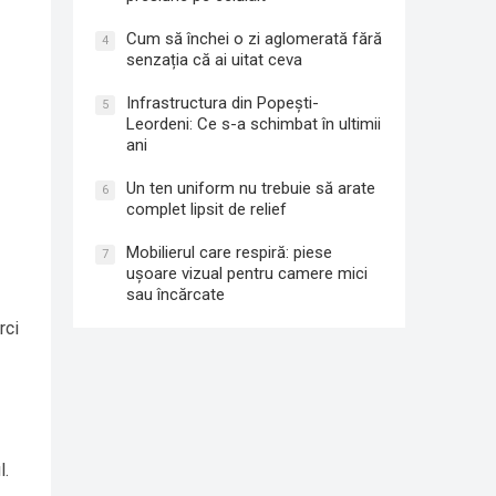
Cum să închei o zi aglomerată fără
4
senzația că ai uitat ceva
Infrastructura din Popești-
5
Leordeni: Ce s-a schimbat în ultimii
ani
Un ten uniform nu trebuie să arate
6
complet lipsit de relief
Mobilierul care respiră: piese
7
ușoare vizual pentru camere mici
sau încărcate
rci
l.