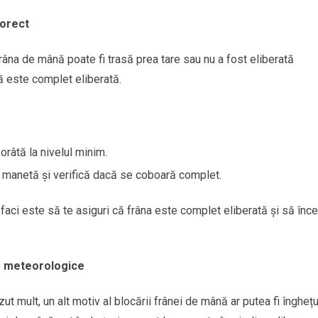
corect
frâna de mână poate fi trasă prea tare sau nu a fost eliberată
ă este complet eliberată.
râtă la nivelul minim.
 manetă și verifică dacă se coboară complet.
faci este să te asiguri că frâna este complet eliberată și să înce
le meteorologice
t mult, un alt motiv al blocării frânei de mână ar putea fi înghețu