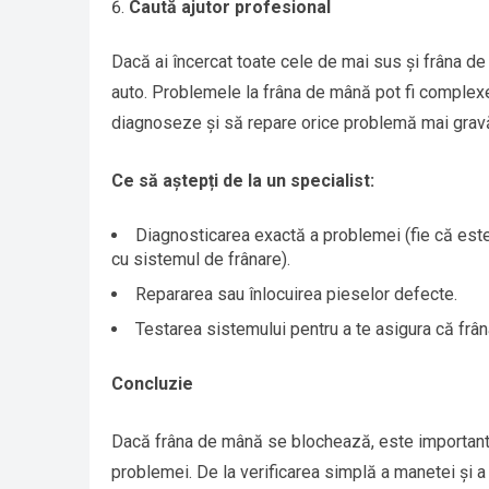
Caută ajutor profesional
Dacă ai încercat toate cele de mai sus și frâna d
auto. Problemele la frâna de mână pot fi complexe
diagnoseze și să repare orice problemă mai gravă
Ce să aștepți de la un specialist:
Diagnosticarea exactă a problemei (fie că est
cu sistemul de frânare).
Repararea sau înlocuirea pieselor defecte.
Testarea sistemului pentru a te asigura că frâ
Concluzie
Dacă frâna de mână se blochează, este important s
problemei. De la verificarea simplă a manetei și a