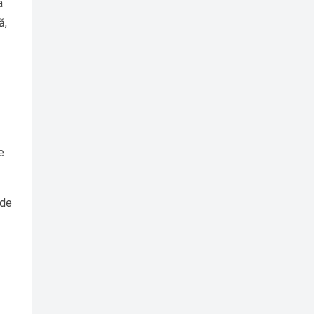
a
ă,
e
 de