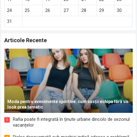
24
25
26
27
28
29
30
31
Articole Recente
Moda pentru evenimente sportive: cum susții echipa fără un
look prea tematic
Rafia poate fi integrată în ținute urbane dincolo de sezonul
1
vacanțelor
Pielea descuamată sub machiaj indică adesea o problemă