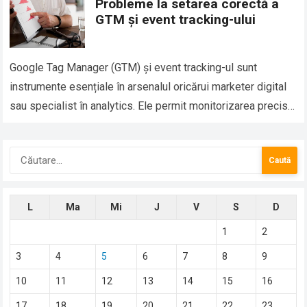
Probleme la setarea corectă a
GTM și event tracking-ului
Google Tag Manager (GTM) și event tracking-ul sunt
instrumente esențiale în arsenalul oricărui marketer digital
sau specialist în analytics. Ele permit monitorizarea precisă
a comportamentului utilizatorilor pe site-uri web și…
Caută
după:
L
Ma
Mi
J
V
S
D
1
2
3
4
5
6
7
8
9
10
11
12
13
14
15
16
17
18
19
20
21
22
23