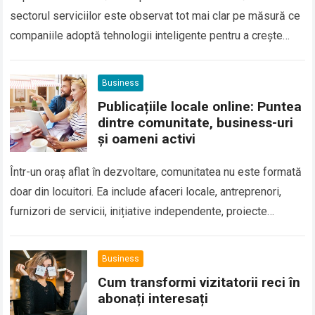
sectorul serviciilor este observat tot mai clar pe măsură ce
companiile adoptă tehnologii inteligente pentru a crește
eficiența, a reduce costurile operaționale și…
Business
Publicațiile locale online: Puntea
dintre comunitate, business-uri
și oameni activi
Într-un oraș aflat în dezvoltare, comunitatea nu este formată
doar din locuitori. Ea include afaceri locale, antreprenori,
furnizori de servicii, inițiative independente, proiecte
educaționale, activități de timp liber și oameni…
Business
Cum transformi vizitatorii reci în
abonați interesați