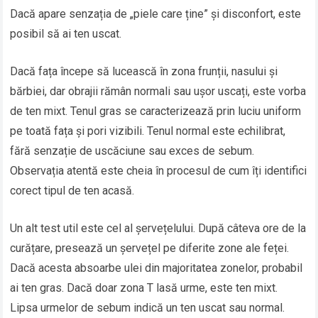
Dacă apare senzația de „piele care ține” și disconfort, este
posibil să ai ten uscat.
Dacă fața începe să lucească în zona frunții, nasului și
bărbiei, dar obrajii rămân normali sau ușor uscați, este vorba
de ten mixt. Tenul gras se caracterizează prin luciu uniform
pe toată fața și pori vizibili. Tenul normal este echilibrat,
fără senzație de uscăciune sau exces de sebum.
Observația atentă este cheia în procesul de cum îți identifici
corect tipul de ten acasă.
Un alt test util este cel al șervețelului. După câteva ore de la
curățare, presează un șervețel pe diferite zone ale feței.
Dacă acesta absoarbe ulei din majoritatea zonelor, probabil
ai ten gras. Dacă doar zona T lasă urme, este ten mixt.
Lipsa urmelor de sebum indică un ten uscat sau normal.