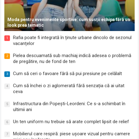
Moda pentru evenimente sportive: cum susții echipa fără un
look prea tematic
Rafia poate fi integrată în ținute urbane dincolo de sezonul
1
vacanțelor
Pielea descuamată sub machiaj indică adesea o problemă
2
de pregătire, nu de fond de ten
Cum să ceri o favoare fără să pui presiune pe celălalt
3
Cum să închei o zi aglomerată fără senzația că ai uitat
4
ceva
Infrastructura din Popești-Leordeni: Ce s-a schimbat în
5
ultimii ani
Un ten uniform nu trebuie să arate complet lipsit de relief
6
Mobilierul care respiră: piese ușoare vizual pentru camere
7