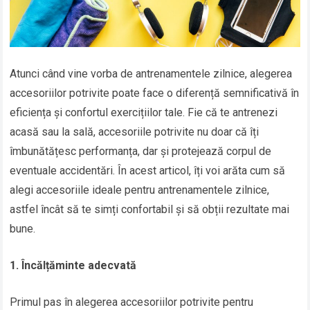
Atunci când vine vorba de antrenamentele zilnice, alegerea
accesoriilor potrivite poate face o diferență semnificativă în
eficiența și confortul exercițiilor tale. Fie că te antrenezi
acasă sau la sală, accesoriile potrivite nu doar că îți
îmbunătățesc performanța, dar și protejează corpul de
eventuale accidentări. În acest articol, îți voi arăta cum să
alegi accesoriile ideale pentru antrenamentele zilnice,
astfel încât să te simți confortabil și să obții rezultate mai
bune.
1. Încălțăminte adecvată
Primul pas în alegerea accesoriilor potrivite pentru