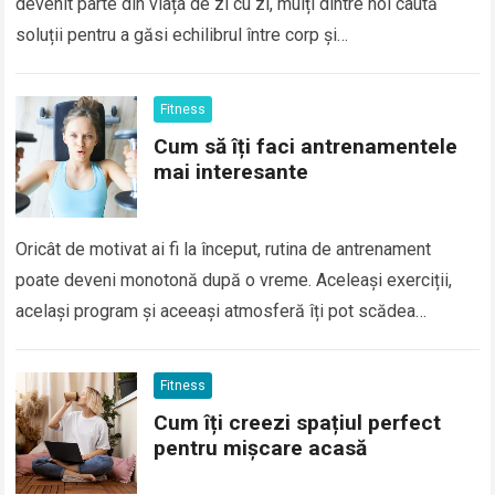
devenit parte din viața de zi cu zi, mulți dintre noi caută
soluții pentru a găsi echilibrul între corp și…
Fitness
Cum să îți faci antrenamentele
mai interesante
Oricât de motivat ai fi la început, rutina de antrenament
poate deveni monotonă după o vreme. Aceleași exerciții,
același program și aceeași atmosferă îți pot scădea
entuziasmul și te pot…
Fitness
Cum îți creezi spațiul perfect
pentru mișcare acasă