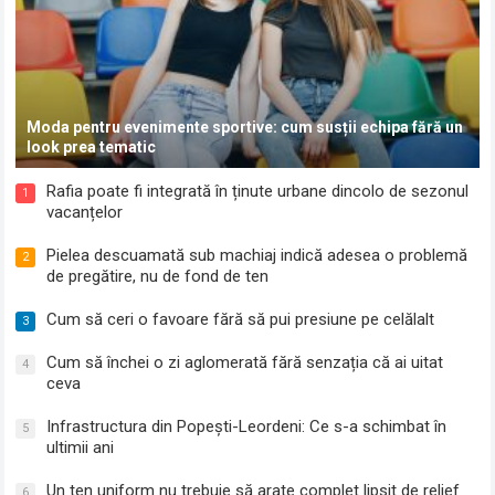
Moda pentru evenimente sportive: cum susții echipa fără un
look prea tematic
Rafia poate fi integrată în ținute urbane dincolo de sezonul
1
vacanțelor
Pielea descuamată sub machiaj indică adesea o problemă
2
de pregătire, nu de fond de ten
Cum să ceri o favoare fără să pui presiune pe celălalt
3
Cum să închei o zi aglomerată fără senzația că ai uitat
4
ceva
Infrastructura din Popești-Leordeni: Ce s-a schimbat în
5
ultimii ani
Un ten uniform nu trebuie să arate complet lipsit de relief
6