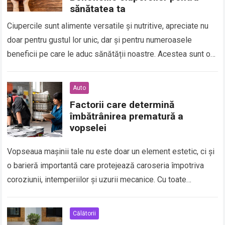
sănătatea ta
Ciupercile sunt alimente versatile și nutritive, apreciate nu
doar pentru gustul lor unic, dar și pentru numeroasele
beneficii pe care le aduc sănătății noastre. Acestea sunt o
sursă excelentă de…
Auto
Factorii care determină
îmbătrânirea prematură a
vopselei
Vopseaua mașinii tale nu este doar un element estetic, ci și
o barieră importantă care protejează caroseria împotriva
coroziunii, intemperiilor și uzurii mecanice. Cu toate
acestea, în timp, vopseaua poate…
Călătorii