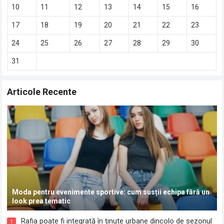
10
11
12
13
14
15
16
17
18
19
20
21
22
23
24
25
26
27
28
29
30
31
Articole Recente
Moda pentru evenimente sportive: cum susții echipa fără un
look prea tematic
Rafia poate fi integrată în ținute urbane dincolo de sezonul
1