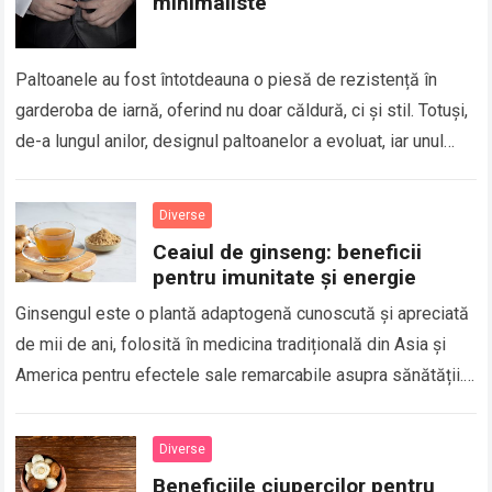
minimaliste
Paltoanele au fost întotdeauna o piesă de rezistență în
garderoba de iarnă, oferind nu doar căldură, ci și stil. Totuși,
de-a lungul anilor, designul paltoanelor a evoluat, iar unul
dintre…
Diverse
Ceaiul de ginseng: beneficii
pentru imunitate și energie
Ginsengul este o plantă adaptogenă cunoscută și apreciată
de mii de ani, folosită în medicina tradițională din Asia și
America pentru efectele sale remarcabile asupra sănătății.
Printre cele mai populare…
Diverse
Beneficiile ciupercilor pentru