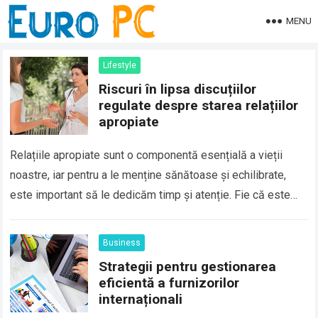
MENU
Lifestyle
Riscuri în lipsa discuțiilor
regulate despre starea relațiilor
apropiate
Relațiile apropiate sunt o componentă esențială a vieții
noastre, iar pentru a le menține sănătoase și echilibrate,
este important să le dedicăm timp și atenție. Fie că este
vorba despre…
Business
Strategii pentru gestionarea
eficientă a furnizorilor
internaționali