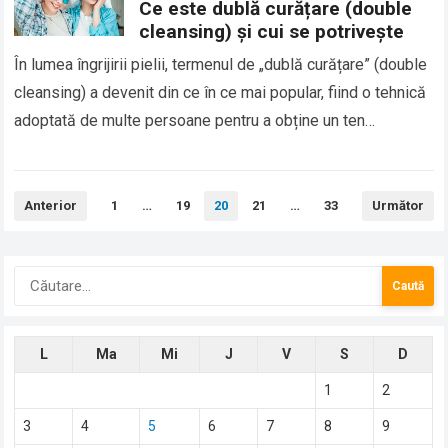
Ce este dublă curățare (double
cleansing) și cui se potrivește
În lumea îngrijirii pielii, termenul de „dublă curățare” (double
cleansing) a devenit din ce în ce mai popular, fiind o tehnică
adoptată de multe persoane pentru a obține un ten…
Paginație
Anterior
1
…
19
20
21
…
33
Următor
articole
Caută
după:
L
Ma
Mi
J
V
S
D
1
2
3
4
5
6
7
8
9