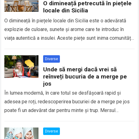
O dimineață petrecută în piețele
locale din Sicilia
O dimineață în piețele locale din Sicilia este o adevărată
explozie de culoare, sunete și arome care te introduc în
viața autentică a insulei. Aceste piețe sunt inima comunității,
locurile…
Diverse
Unde să mergi dacă vrei să
reînveți bucuria de a merge pe
jos
În lumea modernă, în care totul se desfășoară rapid și
adesea pe roți, redescoperirea bucuriei de a merge pe jos
poate fi un adevărat dar pentru minte și trup. Mersul…
Diverse