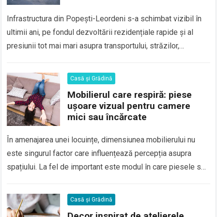
Infrastructura din Popești-Leordeni s-a schimbat vizibil în
ultimii ani, pe fondul dezvoltării rezidențiale rapide și al
presiunii tot mai mari asupra transportului, străzilor,
utilităților și serviciilor publice. Orașul nu mai…
Casă și Grădină
Mobilierul care respiră: piese
ușoare vizual pentru camere
mici sau încărcate
În amenajarea unei locuințe, dimensiunea mobilierului nu
este singurul factor care influențează percepția asupra
spațiului. La fel de important este modul în care piesele se
integrează vizual în încăpere. Mobilierul…
Casă și Grădină
Decor inspirat de atelierele