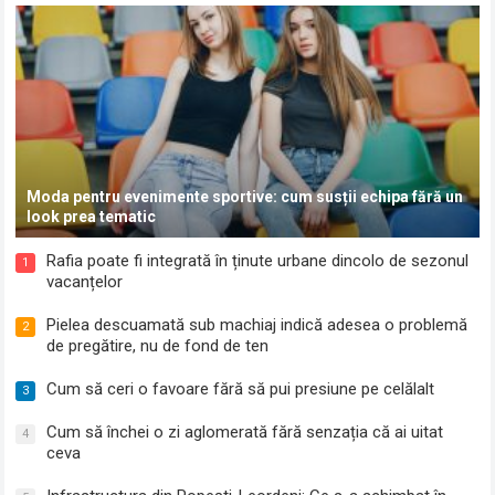
Moda pentru evenimente sportive: cum susții echipa fără un
look prea tematic
Rafia poate fi integrată în ținute urbane dincolo de sezonul
1
vacanțelor
Pielea descuamată sub machiaj indică adesea o problemă
2
de pregătire, nu de fond de ten
Cum să ceri o favoare fără să pui presiune pe celălalt
3
Cum să închei o zi aglomerată fără senzația că ai uitat
4
ceva