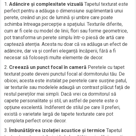
Adâncire și complexitate vizuală
Tapetul texturat este
perfect pentru a adăuga o dimensiune suplimentară unui
perete, creând un joc de lumină și umbre care poate
schimba întreaga percepție a spațiului. Texturile diferite,
cum ar fi cele cu model de linii, flori sau forme geometrice,
pot transforma un perete simplu într-o piesă de artă care
captează atenția. Acesta nu doar că va adăuga un efect de
adâncire, dar va și conferi eleganță încăperii, fără a fi
necesar să folosești multe elemente de decor.
Creează un punct focal în cameră
Peretele cu tapet
texturat poate deveni punctul focal al dormitorului tău. De
obicei, acesta este instalat pe peretele care susține patul,
iar texturile sau modelele adaugă un contrast plăcut față de
restul pereților mai simpli. Dacă vrei ca dormitorul să
capete personalitate și stil, un astfel de perete este o
opțiune excelentă. Indiferent de stilul pe care îl preferi,
există o varietate largă de tapete texturate care pot
completa perfect orice decor.
Îmbunătățirea izolației acustice și termice
Tapetul