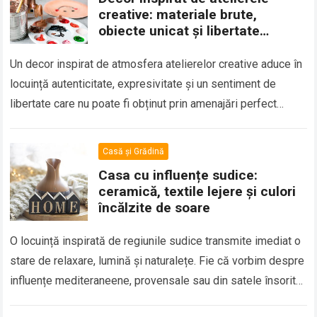
creative: materiale brute,
obiecte unicat și libertate
vizuală
Un decor inspirat de atmosfera atelierelor creative aduce în
locuință autenticitate, expresivitate și un sentiment de
libertate care nu poate fi obținut prin amenajări perfect
standardizate. Acest stil pune accent…
Casă și Grădină
Casa cu influențe sudice:
ceramică, textile lejere și culori
încălzite de soare
O locuință inspirată de regiunile sudice transmite imediat o
stare de relaxare, lumină și naturalețe. Fie că vorbim despre
influențe mediteraneene, provensale sau din satele însorite
ale sudului Europei, elementele…