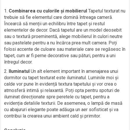
Combinarea cu culorile și mobilierul
Tapetul texturat nu
trebuie să fie elementul care domină întreaga cameră.
Încearcă să menții un echilibru între tapet și restul
elementelor de decor. Dacă tapetul are un model deosebit
sau o textură proeminentă, alege mobilierul în culori neutre
sau pastelate pentru a nu încărca prea mult camera. Poți
folosi accente de culoare sau materiale care se regăsesc în
tapet, cum ar fi perne decorative sau pături, pentru a uni
întregul decor.
Iluminatul
Un alt element important în amenajarea unui
dormitor cu tapet texturat este iluminatul. Luminile moi și
calde vor pune în evidență textura tapetului și vor crea o
atmosferă intimă și relaxantă. Poți opta pentru spoturi de
iluminat direcționate spre peretele cu tapet, pentru a
evidenția detaliile texturii. De asemenea, o lampă de masă
cu abajururi elegante poate adăuga un aer sofisticat și va
contribui la crearea unui ambient cald și primitor.