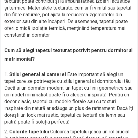
texturat poate contribui și la îmbunătățirea izolării acustice
și termice. Materialele texturate, cum ar fi vinilul sau tapetul
din fibre naturale, pot ajuta la reducerea zgomotelor din
exterior sau din alte încăperi. De asemenea, tapetul poate
oferi o mică izolație termică, menținând temperatura mai
constantă în dormitor.
Cum să alegi tapetul texturat potrivit pentru dormitorul
matrimonial?
Stilul general al camerei
Este important să alegi un
tapet care se potrivește cu stilul general al dormitorului tău.
Dacă ai un dormitor modern, un tapet cu linii geometrice sau
un model minimalist poate fi o alegere inspirată. Pentru un
decor clasic, tapetul cu modele florale sau cu texturi
inspirate din natură ar adăuga un plus de rafinament. Dacă îți
dorești un look mai rustic, tapetul cu textură de lemn sau
piatră poate fi soluția perfectă.
Culorile tapetului
Culoarea tapetului joacă un rol crucial