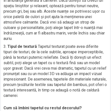
în ambianța generală a camerei. Dacă dorești să creezi un
spațiu liniștitor și relaxant, optează pentru tonuri neutre,
precum gri, bej sau alb. Aceste nuanțe se potrivesc ușor cu
orice paletă de culori și pot ajuta la menținerea unei
atmosfere calmante. Dacă vrei să adaugi un strop de
culoare și personalitate, poți alege tapet într-o nuanță mai
îndrăzneață, cum ar fi albastru marin, verde închis sau chiar
auriu.
Tipul de textură
Tapetul texturat poate avea diferite
tipuri de texturi, de la cele subtile, aproape imperceptibile,
până la texturi puternic reliefate. Dacă îți dorești un efect
subtil, poți alege un tapet cu o textură fină sau un model
ușor gravat. Dacă vrei ceva mai dramatic, tapetul cu un relief
pronunțat sau cu un model 3D va adăuga un impact vizual
impresionant. De asemenea, tapetele din materiale naturale,
precum țesăturile textile sau tapetul din bambus, pot oferi o
textură interesantă, în timp ce adaugă o notă de caldură
camerei.
Cum să îmbini tapetul cu restul decorului?