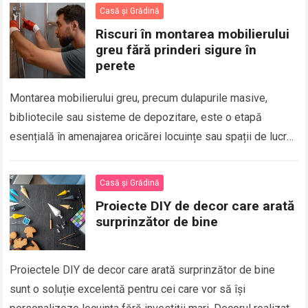
Casă și Grădină
Riscuri în montarea mobilierului
greu fără prinderi sigure în
perete
Montarea mobilierului greu, precum dulapurile masive,
bibliotecile sau sisteme de depozitare, este o etapă
esențială în amenajarea oricărei locuințe sau spații de lucru.
Însă, atunci când aceste piese nu sunt…
Casă și Grădină
Proiecte DIY de decor care arată
surprinzător de bine
Proiectele DIY de decor care arată surprinzător de bine
sunt o soluție excelentă pentru cei care vor să își