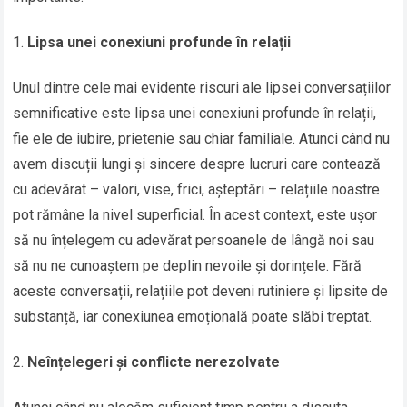
Lipsa unei conexiuni profunde în relații
Unul dintre cele mai evidente riscuri ale lipsei conversațiilor
semnificative este lipsa unei conexiuni profunde în relații,
fie ele de iubire, prietenie sau chiar familiale. Atunci când nu
avem discuții lungi și sincere despre lucruri care contează
cu adevărat – valori, vise, frici, așteptări – relațiile noastre
pot rămâne la nivel superficial. În acest context, este ușor
să nu înțelegem cu adevărat persoanele de lângă noi sau
să nu ne cunoaștem pe deplin nevoile și dorințele. Fără
aceste conversații, relațiile pot deveni rutiniere și lipsite de
substanță, iar conexiunea emoțională poate slăbi treptat.
Neînțelegeri și conflicte nerezolvate