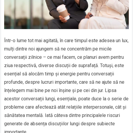
Într-o lume tot mai agitată, în care timpul este adesea un lux,
mulți dintre noi ajungem să ne concentrăm pe micile
conversații zilnice – ce mai facem, ce planuri avem pentru
ziua respectivă, diverse discuții de suprafață. Totuși, este
esențial să alocăm timp și energie pentru conversații
profunde, despre lucruri importante, care să ne ajute să ne
înțelegem mai bine pe noi înșine și pe cei din jur. Lipsa
acestor conversații lungi, esențiale, poate duce la o serie de
probleme care afectează atât relațiile interpersonale, cât și
sănătatea mentală. Iată câteva dintre principalele riscuri
generate de absența discuțiilor lungi despre subiecte
importante.