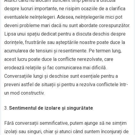
Atunci când nu alocăm suficient timp pentru a discuta
despre lucruri importante, ne risipim ocaziile de a clarifica
eventualele neînțelegeri. Adesea, neînțelegerile mici pot
deveni probleme mari dacă nu sunt abordate corespunzător.
Lipsa unui spațiu dedicat pentru a discuta deschis despre
dorințele, frustrările sau așteptările noastre poate duce la
acumularea de tensiuni și resentimente. Pe termen lung,
acest lucru poate duce la conflicte nerezolvate, care
erodează relațiile și fac comunicarea mai dificilă.
Conversațiile lungi și deschise sunt esențiale pentru a
preveni astfel de situații și pentru a rezolva conflictele într-
un mod constructiv.
Sentimentul de izolare și singurătate
Fără conversații semnificative, putem ajunge să ne simțim
izolați sau singuri, chiar și atunci când suntem înconjurați de