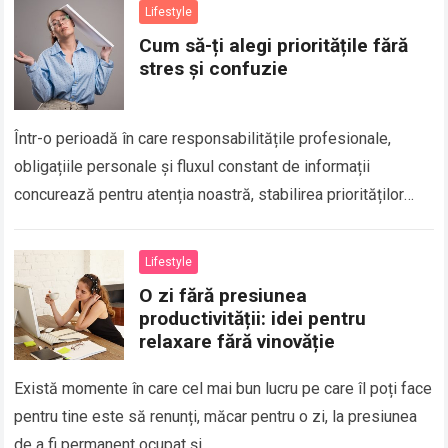
Lifestyle
Cum să-ți alegi prioritățile fără
stres și confuzie
Într-o perioadă în care responsabilitățile profesionale,
obligațiile personale și fluxul constant de informații
concurează pentru atenția noastră, stabilirea priorităților
poate părea o provocare. Mulți oameni confundă urgența cu
importanța și…
Lifestyle
O zi fără presiunea
productivității: idei pentru
relaxare fără vinovăție
Există momente în care cel mai bun lucru pe care îl poți face
pentru tine este să renunți, măcar pentru o zi, la presiunea
de a fi permanent ocupat și…