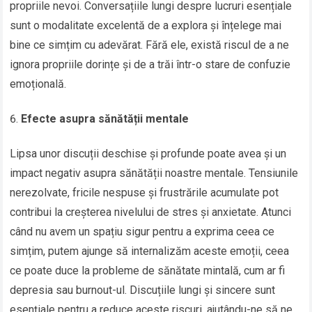
propriile nevoi. Conversațiile lungi despre lucruri esențiale
sunt o modalitate excelentă de a explora și înțelege mai
bine ce simțim cu adevărat. Fără ele, există riscul de a ne
ignora propriile dorințe și de a trăi într-o stare de confuzie
emoțională.
Efecte asupra sănătății mentale
Lipsa unor discuții deschise și profunde poate avea și un
impact negativ asupra sănătății noastre mentale. Tensiunile
nerezolvate, fricile nespuse și frustrările acumulate pot
contribui la creșterea nivelului de stres și anxietate. Atunci
când nu avem un spațiu sigur pentru a exprima ceea ce
simțim, putem ajunge să internalizăm aceste emoții, ceea
ce poate duce la probleme de sănătate mintală, cum ar fi
depresia sau burnout-ul. Discuțiile lungi și sincere sunt
esențiale pentru a reduce aceste riscuri, ajutându-ne să ne