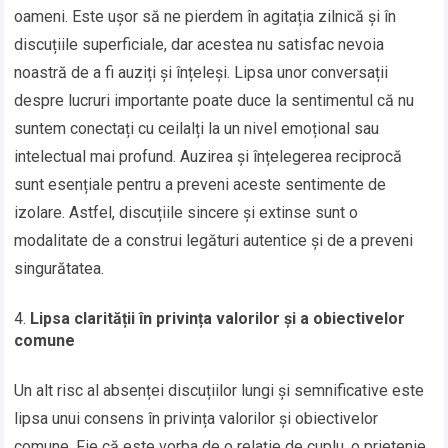
oameni. Este ușor să ne pierdem în agitația zilnică și în
discuțiile superficiale, dar acestea nu satisfac nevoia
noastră de a fi auziți și înțeleși. Lipsa unor conversații
despre lucruri importante poate duce la sentimentul că nu
suntem conectați cu ceilalți la un nivel emoțional sau
intelectual mai profund. Auzirea și înțelegerea reciprocă
sunt esențiale pentru a preveni aceste sentimente de
izolare. Astfel, discuțiile sincere și extinse sunt o
modalitate de a construi legături autentice și de a preveni
singurătatea.
Lipsa clarității în privința valorilor și a obiectivelor
comune
Un alt risc al absenței discuțiilor lungi și semnificative este
lipsa unui consens în privința valorilor și obiectivelor
comune. Fie că este vorba de o relație de cuplu, o prietenie