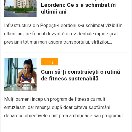
Leordeni: Ce s-a schimbat în
ultimii ani
Infrastructura din Popești-Leordeni s-a schimbat vizibil în
ultimii ani, pe fondul dezvoltării rezidențiale rapide și al
presiunii tot mai mari asupra transportului, străzilor,
utilităților și serviciilor publice. Orașul nu mai…
Lifestyle
Cum să-ți construiești o rutină
de fitness sustenabilă
Mulți oameni încep un program de fitness cu mult
entuziasm, dar renunță după doar câteva săptămâni
deoarece obiectivele sunt prea ambițioase sau programul
este greu de integrat în viața de…