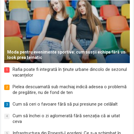
Moda pentru evenimente sportive: cum susții echipa fără un
look prea tematic
Rafia poate fi integrată în ținute urbane dincolo de sezonul
1
vacanțelor
Pielea descuamată sub machiaj indică adesea o problemă
2
de pregătire, nu de fond de ten
Cum să ceri o favoare fără să pui presiune pe celălalt
3
Cum să închei o zi aglomerată fără senzația că ai uitat
4
ceva
Infrastructura din Popești-Leordeni: Ce s-a schimbat în
5