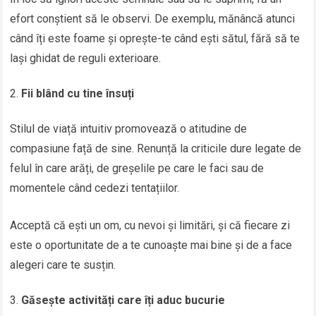
efort conștient să le observi. De exemplu, mănâncă atunci
când îți este foame și oprește-te când ești sătul, fără să te
lași ghidat de reguli exterioare.
Fii blând cu tine însuți
Stilul de viață intuitiv promovează o atitudine de
compasiune față de sine. Renunță la criticile dure legate de
felul în care arăți, de greșelile pe care le faci sau de
momentele când cedezi tentațiilor.
Acceptă că ești un om, cu nevoi și limitări, și că fiecare zi
este o oportunitate de a te cunoaște mai bine și de a face
alegeri care te susțin.
Găsește activități care îți aduc bucurie