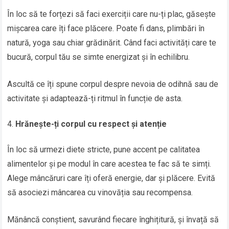
În loc să te forțezi să faci exerciții care nu-ți plac, găsește
mișcarea care îți face plăcere. Poate fi dans, plimbări în
natură, yoga sau chiar grădinărit. Când faci activități care te
bucură, corpul tău se simte energizat și în echilibru.
Ascultă ce îți spune corpul despre nevoia de odihnă sau de
activitate și adaptează-ți ritmul în funcție de asta.
Hrănește-ți corpul cu respect și atenție
În loc să urmezi diete stricte, pune accent pe calitatea
alimentelor și pe modul în care acestea te fac să te simți.
Alege mâncăruri care îți oferă energie, dar și plăcere. Evită
să asociezi mâncarea cu vinovăția sau recompensa.
Mănâncă conștient, savurând fiecare înghițitură, și învață să