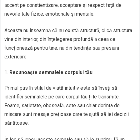
accent pe conștientizare, acceptare și respect față de
nevoile tale fizice, emoționale și mentale.
Aceasta nu înseamnă că nu există structură, ci că structura
vine din interior, din înțelegerea profundă a ceea ce
funcționează pentru tine, nu din tendințe sau presiuni
exterioare.
Recunoaște semnalele corpului tău
Primul pas în stilul de viață intuitiv este să înveți să
identifici semnalele pe care corpul tău ți le transmite.
Foame, sațietate, oboseală, sete sau chiar dorința de
mișcare sunt mesaje prețioase care te ajută să iei decizii
sănătoase.
În loc să ignori aceste semnale sau să le suprimi, fă un