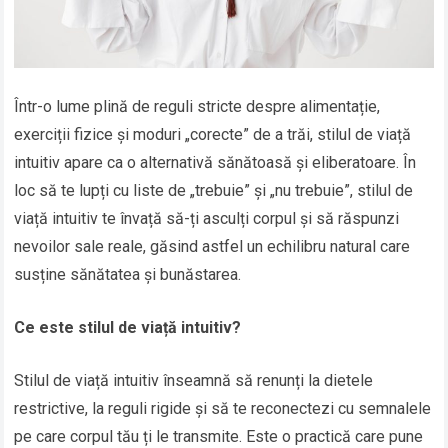
Într-o lume plină de reguli stricte despre alimentație,
exerciții fizice și moduri „corecte” de a trăi, stilul de viață
intuitiv apare ca o alternativă sănătoasă și eliberatoare. În
loc să te lupți cu liste de „trebuie” și „nu trebuie”, stilul de
viață intuitiv te învață să-ți asculți corpul și să răspunzi
nevoilor sale reale, găsind astfel un echilibru natural care
susține sănătatea și bunăstarea.
Ce este stilul de viață intuitiv?
Stilul de viață intuitiv înseamnă să renunți la dietele
restrictive, la reguli rigide și să te reconectezi cu semnalele
pe care corpul tău ți le transmite. Este o practică care pune