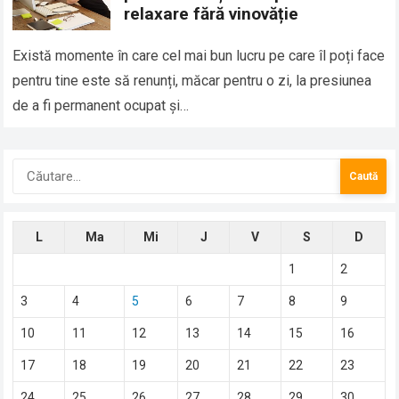
relaxare fără vinovăție
Există momente în care cel mai bun lucru pe care îl poți face
pentru tine este să renunți, măcar pentru o zi, la presiunea
de a fi permanent ocupat și…
Caută
după:
L
Ma
Mi
J
V
S
D
1
2
3
4
5
6
7
8
9
10
11
12
13
14
15
16
17
18
19
20
21
22
23
24
25
26
27
28
29
30