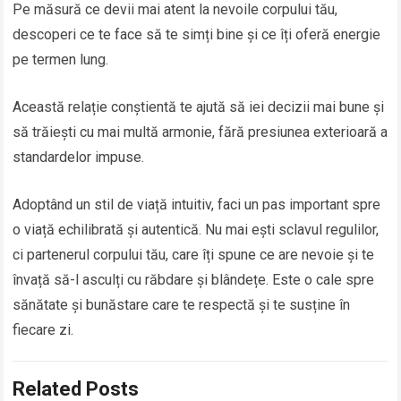
Pe măsură ce devii mai atent la nevoile corpului tău,
descoperi ce te face să te simți bine și ce îți oferă energie
pe termen lung.
Această relație conștientă te ajută să iei decizii mai bune și
să trăiești cu mai multă armonie, fără presiunea exterioară a
standardelor impuse.
Adoptând un stil de viață intuitiv, faci un pas important spre
o viață echilibrată și autentică. Nu mai ești sclavul regulilor,
ci partenerul corpului tău, care îți spune ce are nevoie și te
învață să-l asculți cu răbdare și blândețe. Este o cale spre
sănătate și bunăstare care te respectă și te susține în
fiecare zi.
Related Posts