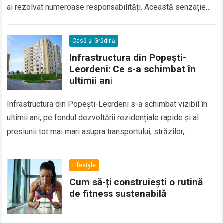
ai rezolvat numeroase responsabilități. Această senzație…
Casă și Grădină
Infrastructura din Popești-
Leordeni: Ce s-a schimbat în
ultimii ani
Infrastructura din Popești-Leordeni s-a schimbat vizibil în
ultimii ani, pe fondul dezvoltării rezidențiale rapide și al
presiunii tot mai mari asupra transportului, străzilor,
utilităților și serviciilor publice. Orașul nu mai…
Lifestyle
Cum să-ți construiești o rutină
de fitness sustenabilă