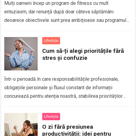
Mulți oameni încep un program de fitness cu mult
entuziasm, dar renunță după doar câteva săptămâni
deoarece obiectivele sunt prea ambițioase sau programul
este greu de integrat în viața de…
Lifestyle
Cum să-ți alegi prioritățile fără
stres și confuzie
Într-o perioadă în care responsabilitățile profesionale,
obligațiile personale și fluxul constant de informații
concurează pentru atenția noastră, stabilirea priorităților
poate părea o provocare. Mulți oameni confundă urgența cu
importanța și…
Lifestyle
O zi fără presiunea
productivității: idei pentru