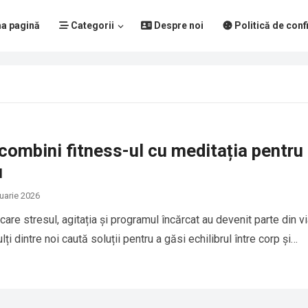
a pagină
Categorii
Despre noi
Politică de confi
ombini fitness-ul cu meditația pentru
u
nuarie 2026
 care stresul, agitația și programul încărcat au devenit parte din v
lți dintre noi caută soluții pentru a găsi echilibrul între corp și…