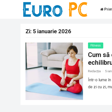
Prim
Zi:
5 ianuarie 2026
Fitness
Cum să c
echilibr
Redacția
·
5 ia
Într-o lume în
de zi cu zi, mu