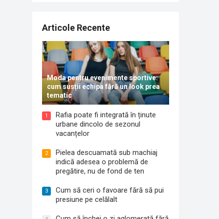
Articole Recente
Moda pentru evenimente sportive:
cum susții echipa fără un look prea
tematic
Rafia poate fi integrată în ținute
1
urbane dincolo de sezonul
vacanțelor
Pielea descuamată sub machiaj
2
indică adesea o problemă de
pregătire, nu de fond de ten
Cum să ceri o favoare fără să pui
3
presiune pe celălalt
Cum să închei o zi aglomerată fără