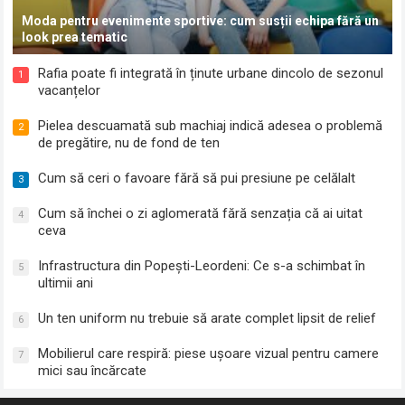
Moda pentru evenimente sportive: cum susții echipa fără un
look prea tematic
Rafia poate fi integrată în ținute urbane dincolo de sezonul
1
vacanțelor
Pielea descuamată sub machiaj indică adesea o problemă
2
de pregătire, nu de fond de ten
Cum să ceri o favoare fără să pui presiune pe celălalt
3
Cum să închei o zi aglomerată fără senzația că ai uitat
4
ceva
Infrastructura din Popești-Leordeni: Ce s-a schimbat în
5
ultimii ani
Un ten uniform nu trebuie să arate complet lipsit de relief
6
Mobilierul care respiră: piese ușoare vizual pentru camere
7
mici sau încărcate