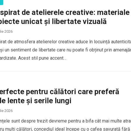
ă
spirat de atelierele creative: materiale
biecte unicat și libertate vizuală
lie 2026
rat de atmosfera atelierelor creative aduce în locuință autenticit
și un sentiment de libertate care nu poate fi obținut prin amenajăr
ardizate. Acest stil pune accent…
erfecte pentru călători care preferă
e lente și serile lungi
lie 2026
nțele sunt despre trezit devreme pentru a bifa cât mai multe atrac
tru mulți călători, concediul ideal începe cu o cafea savurată fără