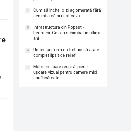
Cum să închei o zi aglomerată fără
4
senzația că ai uitat ceva
Infrastructura din Popești-
5
Leordeni: Ce s-a schimbat în ultimii
re
ani
Un ten uniform nu trebuie să arate
6
complet lipsit de relief
Mobilierul care respiră: piese
7
ușoare vizual pentru camere mici
e
sau încărcate