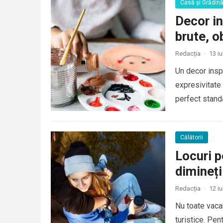
Casă și Grădin
Decor in
brute, o
Redacția
·
13 iu
Un decor inspi
expresivitate 
perfect stand
Călătorii
Locuri p
diminețil
Redacția
·
12 iu
Nu toate vaca
turistice. Pen