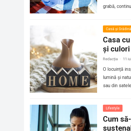
grabă, contin
Casă și Grădin
Casa cu 
și culor
Redacția
·
11 iu
O locuință ins
lumină și nat
sau din satel
Lifestyle
Cum să-ț
sustena