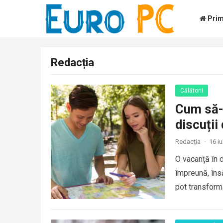
Prim
Redacția
Călătorii
Cum să-ț
discuții
Redacția
·
16 iu
O vacanță în d
împreună, îns
pot transfor