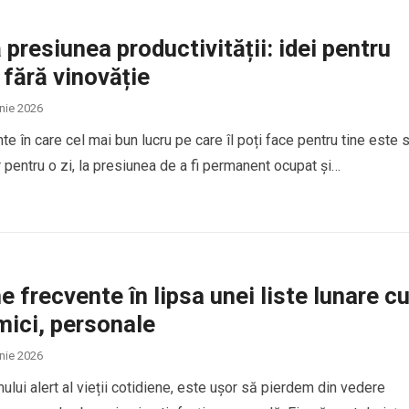
ă presiunea productivității: idei pentru
 fără vinovăție
unie 2026
 în care cel mai bun lucru pe care îl poți face pentru tine este 
 pentru o zi, la presiunea de a fi permanent ocupat și…
 frecvente în lipsa unei liste lunare c
mici, personale
unie 2026
tmului alert al vieții cotidiene, este ușor să pierdem din vedere