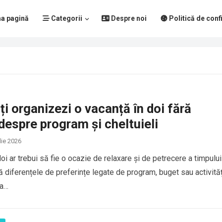
a pagină
Categorii
Despre noi
Politică de confi
i organizezi o vacanță în doi fără
 despre program și cheltuieli
lie 2026
oi ar trebui să fie o ocazie de relaxare și de petrecere a timpului
ă diferențele de preferințe legate de program, buget sau activităț
ma…