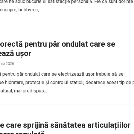
 care ne aduc bucurie și satisfacție personală. Fie că sunt dorințe
îngrijire, hobby-uri,…
orectă pentru păr ondulat care se
ează ușor
unie 2026
ă pentru păr ondulat care se electrizează ușor trebuie să se
 hidratare, protecție și controlul staticii, deoarece acest tip de 
natural, mai predispus…
 care sprijină sănătatea articulațiilor