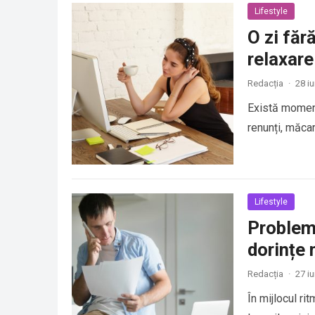
Lifestyle
O zi făr
relaxare
Redacția
·
28 i
Există momente
renunți, măcar
Lifestyle
Probleme
dorințe 
Redacția
·
27 i
În mijlocul ri