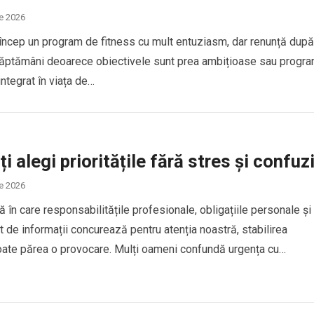
ie 2026
încep un program de fitness cu mult entuziasm, dar renunță după
ăptămâni deoarece obiectivele sunt prea ambițioase sau progra
ntegrat în viața de…
i alegi prioritățile fără stres și confuz
ie 2026
ă în care responsabilitățile profesionale, obligațiile personale și
t de informații concurează pentru atenția noastră, stabilirea
 poate părea o provocare. Mulți oameni confundă urgența cu
…