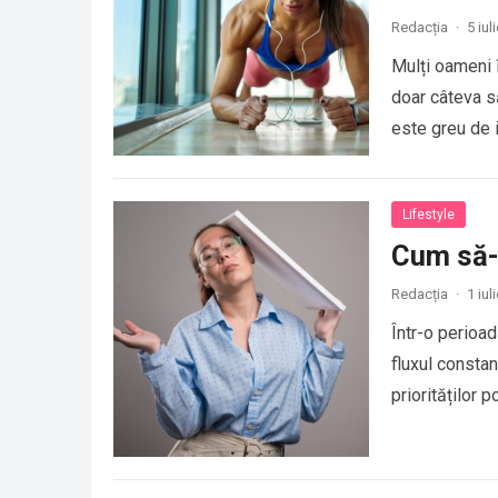
Redacția
·
5 iul
Mulți oameni 
doar câteva s
este greu de i
Lifestyle
Cum să-ț
Redacția
·
1 iul
Într-o perioad
fluxul constan
priorităților
importanța și