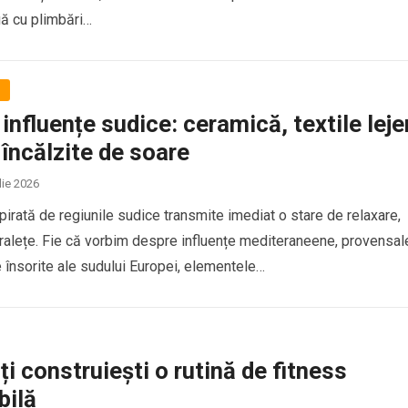
uă cu plimbări…
ă
influențe sudice: ceramică, textile leje
i încălzite de soare
lie 2026
pirată de regiunile sudice transmite imediat o stare de relaxare,
uralețe. Fie că vorbim despre influențe mediteraneene, provensal
e însorite ale sudului Europei, elementele…
i construiești o rutină de fitness
bilă