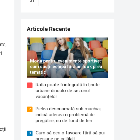
31
Articole Recente
ate,
i
Moda pentru evenimente sportive:
cum susții echipa fără un look prea
tematic
Rafia poate fi integrată în ținute
1
urbane dincolo de sezonul
vacanțelor
Pielea descuamată sub machiaj
2
indică adesea o problemă de
pregătire, nu de fond de ten
ții
Cum să ceri o favoare fără să pui
3
presiune pe celălalt