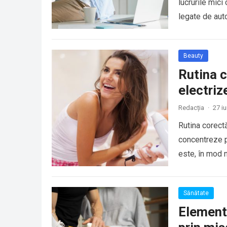
lucrurile mici
legate de auto
Beauty
Rutina c
electriz
Redacția
·
27 i
Rutina corect
concentreze pe
este, în mod 
Sănătate
Elemente