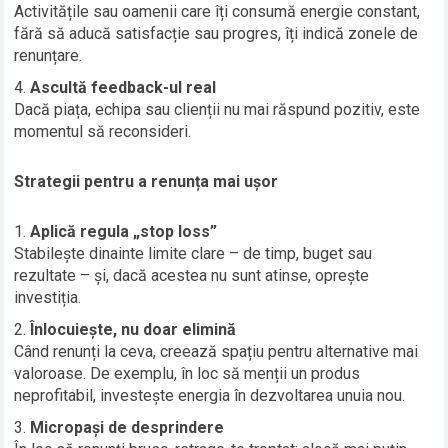
Activitățile sau oamenii care îți consumă energie constant,
fără să aducă satisfacție sau progres, îți indică zonele de
renunțare.
Ascultă feedback-ul real
Dacă piața, echipa sau clienții nu mai răspund pozitiv, este
momentul să reconsideri.
Strategii pentru a renunța mai ușor
Aplică regula „stop loss”
Stabilește dinainte limite clare – de timp, buget sau
rezultate – și, dacă acestea nu sunt atinse, oprește
investiția.
Înlocuiește, nu doar elimină
Când renunți la ceva, creează spațiu pentru alternative mai
valoroase. De exemplu, în loc să menții un produs
neprofitabil, investește energia în dezvoltarea unuia nou.
Micropași de desprindere