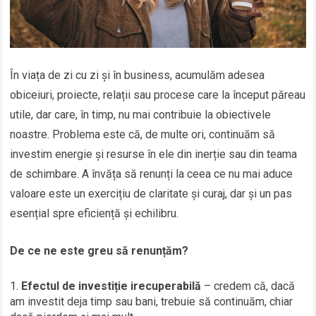
În viața de zi cu zi și în business, acumulăm adesea
obiceiuri, proiecte, relații sau procese care la început păreau
utile, dar care, în timp, nu mai contribuie la obiectivele
noastre. Problema este că, de multe ori, continuăm să
investim energie și resurse în ele din inerție sau din teama
de schimbare. A învăța să renunți la ceea ce nu mai aduce
valoare este un exercițiu de claritate și curaj, dar și un pas
esențial spre eficiență și echilibru.
De ce ne este greu să renunțăm?
Efectul de investiție irecuperabilă
– credem că, dacă
am investit deja timp sau bani, trebuie să continuăm, chiar