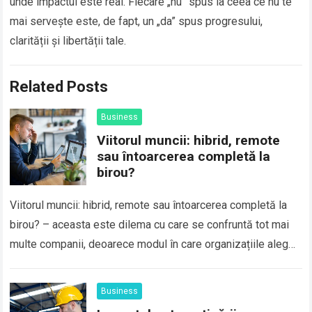
unde impactul este real. Fiecare „nu” spus la ceea ce nu te
mai servește este, de fapt, un „da” spus progresului,
clarității și libertății tale.
Related Posts
Business
Viitorul muncii: hibrid, remote
sau întoarcerea completă la
birou?
Viitorul muncii: hibrid, remote sau întoarcerea completă la
birou? – aceasta este dilema cu care se confruntă tot mai
multe companii, deoarece modul în care organizațiile aleg
să își desfășoare…
Business