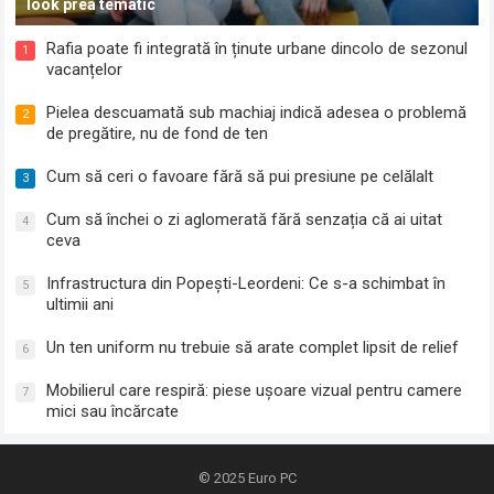
look prea tematic
Rafia poate fi integrată în ținute urbane dincolo de sezonul
1
vacanțelor
Pielea descuamată sub machiaj indică adesea o problemă
2
de pregătire, nu de fond de ten
Cum să ceri o favoare fără să pui presiune pe celălalt
3
Cum să închei o zi aglomerată fără senzația că ai uitat
4
ceva
Infrastructura din Popești-Leordeni: Ce s-a schimbat în
5
ultimii ani
Un ten uniform nu trebuie să arate complet lipsit de relief
6
Mobilierul care respiră: piese ușoare vizual pentru camere
7
mici sau încărcate
© 2025
Euro PC