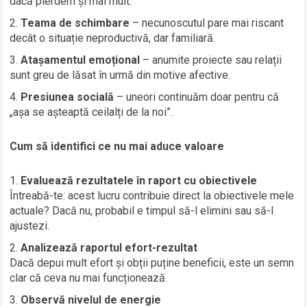
dacă pierdem și mai mult.
Teama de schimbare
– necunoscutul pare mai riscant
decât o situație neproductivă, dar familiară.
Atașamentul emoțional
– anumite proiecte sau relații
sunt greu de lăsat în urmă din motive afective.
Presiunea socială
– uneori continuăm doar pentru că
„așa se așteaptă ceilalți de la noi”.
Cum să identifici ce nu mai aduce valoare
Evaluează rezultatele în raport cu obiectivele
Întreabă-te: acest lucru contribuie direct la obiectivele mele
actuale? Dacă nu, probabil e timpul să-l elimini sau să-l
ajustezi.
Analizează raportul efort-rezultat
Dacă depui mult efort și obții puține beneficii, este un semn
clar că ceva nu mai funcționează.
Observă nivelul de energie