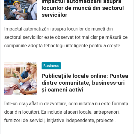
Impactul automatizării asupra
locurilor de muncă din sectorul
serviciilor
Impactul automatizării asupra locurilor de muncă din
sectorul serviciilor este observat tot mai clar pe măsură ce
companiile adoptă tehnologii inteligente pentru a crește
eficiența, a reduce costurile operaționale și…
Business
Publicațiile locale online: Puntea
dintre comunitate, business-uri
și oameni activi
Într-un oraș aflat în dezvoltare, comunitatea nu este formată
doar din locuitori. Ea include afaceri locale, antreprenori,
furnizori de servicii, inițiative independente, proiecte
educaționale, activități de timp liber și oameni…