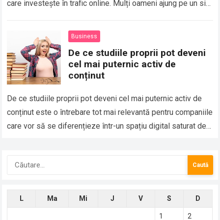
care investește în trafic online. Mulți oameni ajung pe un site
sau pe…
Business
De ce studiile proprii pot deveni
cel mai puternic activ de
conținut
De ce studiile proprii pot deveni cel mai puternic activ de
conținut este o întrebare tot mai relevantă pentru companiile
care vor să se diferențieze într-un spațiu digital saturat de…
Caută
după:
L
Ma
Mi
J
V
S
D
1
2