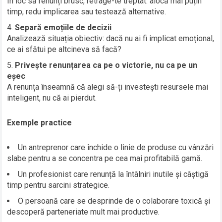
În loc să renunți brusc, retrage-te treptat: alocă mai puțin
timp, redu implicarea sau testează alternative.
Separă emoțiile de decizii
Analizează situația obiectiv: dacă nu ai fi implicat emoțional,
ce ai sfătui pe altcineva să facă?
Privește renunțarea ca pe o victorie, nu ca pe un
eșec
A renunța înseamnă că alegi să-ți investești resursele mai
inteligent, nu că ai pierdut.
Exemple practice
Un antreprenor care închide o linie de produse cu vânzări
slabe pentru a se concentra pe cea mai profitabilă gamă.
Un profesionist care renunță la întâlniri inutile și câștigă
timp pentru sarcini strategice.
O persoană care se desprinde de o colaborare toxică și
descoperă parteneriate mult mai productive.