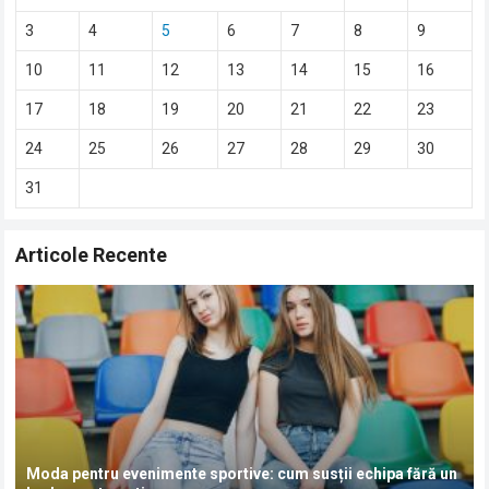
3
4
5
6
7
8
9
10
11
12
13
14
15
16
17
18
19
20
21
22
23
24
25
26
27
28
29
30
31
Articole Recente
Moda pentru evenimente sportive: cum susții echipa fără un