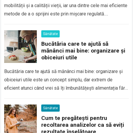
mobilității și a calității vieții, iar una dintre cele mai eficiente
metode de a o sprijini este prin mișcare regulată.
Articulațiile, care conectează oasele…
Sănătate
Bucătăria care te ajută să
mănânci mai bine: organizare și
obiceiuri utile
Bucătăria care te ajută să mănânci mai bine: organizare și
obiceiuri utile este un concept simplu, dar extrem de
eficient atunci când vrei să îți îmbunătățești alimentația fără
eforturi mari….
Sănătate
Cum te pregătești pentru
recoltarea analizelor ca să eviți
rezultate înșelătoare