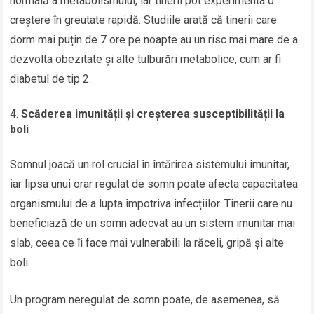
normală a metabolismului, iar tinerii pot experimenta o
creștere în greutate rapidă. Studiile arată că tinerii care
dorm mai puțin de 7 ore pe noapte au un risc mai mare de a
dezvolta obezitate și alte tulburări metabolice, cum ar fi
diabetul de tip 2.
Scăderea imunității și creșterea susceptibilității la
boli
Somnul joacă un rol crucial în întărirea sistemului imunitar,
iar lipsa unui orar regulat de somn poate afecta capacitatea
organismului de a lupta împotriva infecțiilor. Tinerii care nu
beneficiază de un somn adecvat au un sistem imunitar mai
slab, ceea ce îi face mai vulnerabili la răceli, gripă și alte
boli.
Un program neregulat de somn poate, de asemenea, să