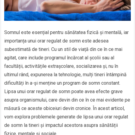
Somnul este esențial pentru sănătatea fizică și mentală, iar
importanța unui orar regulat de somn este adesea
subestimată de tineri. Cu un stil de viață din ce în ce mai
agitat, care include programul încărcat al școlii sau al
facultății, activitățile extrașcolare, socializarea și, nu în
ultimul rând, expunerea la tehnologie, mulți tineri întâmpină
dificultăți în a-și menține un program de somn constant.
Lipsa unui orar regulat de somn poate avea efecte grave
asupra organismului, care devin din ce în ce mai evidente pe
măsură ce aceste obiceiuri devin cronice. În acest articol,
vom explora problemele generate de lipsa unui orar regulat
de somn la tineri și impactul acestora asupra sănătății
fizice, mentale și sociale.