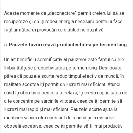
Aceste momente de „deconectare” permit creierului să se
recupereze și să îți redea energia necesară pentru a face
față următoarei provocări cu o atitudine pozitivă.
Pauzele favorizează productivitatea pe termen lung
Un alt beneficiu semnificativ al pauzelor este faptul că ele
îmbunătățesc productivitatea pe termen lung. Deși poate
părea că pauzele scurte reduc timpul efectiv de muncă, în
realitate acestea îți permit să lucrezi mai eficient. Atunci
când îți oferi timp pentru a te relaxa, îți crești capacitatea de
a te concentra pe sarcinile viitoare, ceea ce îți permite să
lucrezi mai rapid și mai eficient. Pauzele scurte ajută la
menținerea unui ritm constant de muncă și la evitarea
oboselii excesive, ceea ce îți permite să fii mai productiv