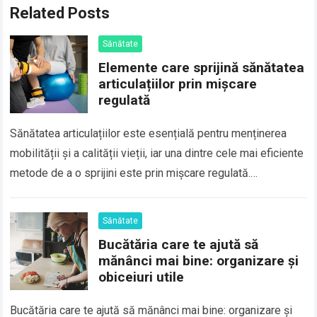
Related Posts
Sănătate
Elemente care sprijină sănătatea
articulațiilor prin mișcare
regulată
Sănătatea articulațiilor este esențială pentru menținerea
mobilității și a calității vieții, iar una dintre cele mai eficiente
metode de a o sprijini este prin mișcare regulată.
Articulațiile, care conectează oasele…
Sănătate
Bucătăria care te ajută să
mănânci mai bine: organizare și
obiceiuri utile
Bucătăria care te ajută să mănânci mai bine: organizare și