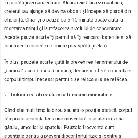
îmbunătățirea concentrării. Atunci când lucrezi continuu,
creierul tău ajunge să devină obosit și începe să piardă din
eficiență. Chiar și o pauză de 5-10 minute poate ajuta la
resetarea minții și la refacerea nivelului de concentrare.
Aceste pauze scurte îți permit să îți reîncarci bateriile și să
te întorci la muncă cu o minte proaspătă și clară.
În plus, pauzele scurte ajută la prevenirea fenomenului de
„burnout” sau oboseală cronică, deoarece oferă creierului și
corpului timpul necesar pentru a se relaxa și a se refăcea.
Reducerea stresului și a tensiunii musculare
Când stai mult timp la birou sau într-o poziție statică, corpul
tău poate acumula tensiune musculară, mai ales în zona
gâtului, umerilor și spatelui. Pauzele frecvente sunt
esențiale pentru a preveni disconfortul fizic și pentru a