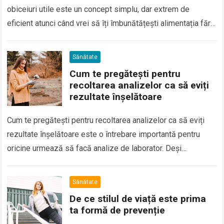
obiceiuri utile este un concept simplu, dar extrem de
eficient atunci când vrei să îți îmbunătățești alimentația fără
eforturi mari….
Sănătate
Cum te pregătești pentru
recoltarea analizelor ca să eviți
rezultate înșelătoare
Cum te pregătești pentru recoltarea analizelor ca să eviți
rezultate înșelătoare este o întrebare importantă pentru
oricine urmează să facă analize de laborator. Deși
recoltarea de sânge sau alte teste…
Sănătate
De ce stilul de viață este prima
ta formă de prevenție