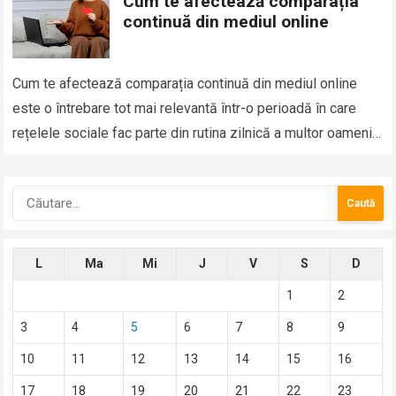
Cum te afectează comparația
continuă din mediul online
Cum te afectează comparația continuă din mediul online
este o întrebare tot mai relevantă într-o perioadă în care
rețelele sociale fac parte din rutina zilnică a multor oameni.
Platformele digitale…
Caută
după:
L
Ma
Mi
J
V
S
D
1
2
3
4
5
6
7
8
9
10
11
12
13
14
15
16
17
18
19
20
21
22
23