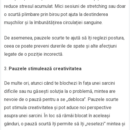
reduce stresul acumulat. Mici sesiuni de stretching sau doar
o scurtă plimbare prin birou pot ajuta la destinderea
mușchilor și la îmbunătățirea circulației sanguine.
De asemenea, pauzele scurte te ajută să îți reglezi postura,
ceea ce poate preveni durerile de spate și alte afecțiuni
legate de o poziție incorectă.
Pauzele stimulează creativitatea
De multe ori, atunci când te blochezi în fața unei sarcini
dificile sau nu găsești soluția la o problemă, mintea are
nevoie de o pauză pentru a se „debloca”. Pauzele scurte
pot stimula creativitatea și pot aduce noi perspective
asupra unei sarcini. În loc să rămâi blocat în aceleași
gânduri, o pauză scurtă îți permite să îți „resetezi” mintea și