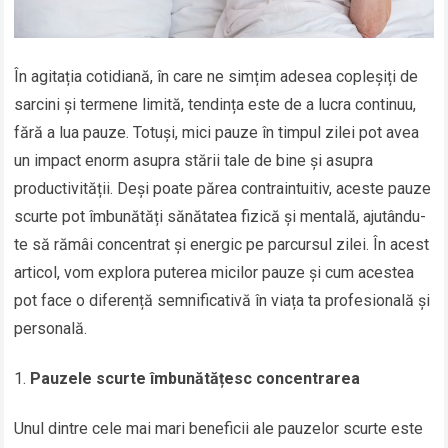
În agitația cotidiană, în care ne simțim adesea copleșiți de
sarcini și termene limită, tendința este de a lucra continuu,
fără a lua pauze. Totuși, mici pauze în timpul zilei pot avea
un impact enorm asupra stării tale de bine și asupra
productivității. Deși poate părea contraintuitiv, aceste pauze
scurte pot îmbunătăți sănătatea fizică și mentală, ajutându-
te să rămâi concentrat și energic pe parcursul zilei. În acest
articol, vom explora puterea micilor pauze și cum acestea
pot face o diferență semnificativă în viața ta profesională și
personală.
Pauzele scurte îmbunătățesc concentrarea
Unul dintre cele mai mari beneficii ale pauzelor scurte este