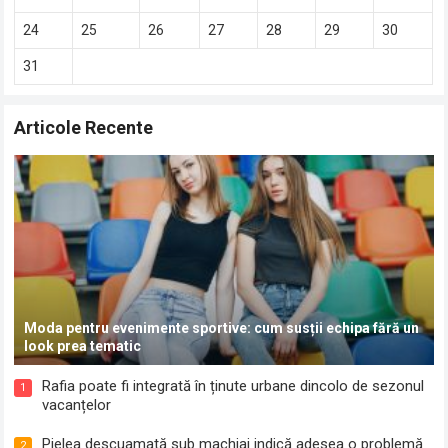
24
25
26
27
28
29
30
31
Articole Recente
Moda pentru evenimente sportive: cum susții echipa fără un
look prea tematic
Rafia poate fi integrată în ținute urbane dincolo de sezonul
1
vacanțelor
Pielea descuamată sub machiaj indică adesea o problemă
2