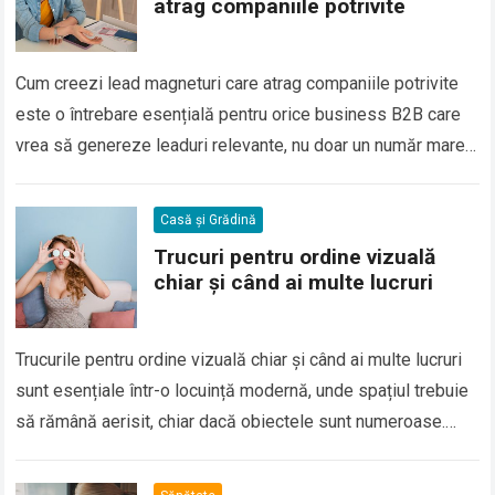
atrag companiile potrivite
Cum creezi lead magneturi care atrag companiile potrivite
este o întrebare esențială pentru orice business B2B care
vrea să genereze leaduri relevante, nu doar un număr mare
de contacte. În…
Casă și Grădină
Trucuri pentru ordine vizuală
chiar și când ai multe lucruri
Trucurile pentru ordine vizuală chiar și când ai multe lucruri
sunt esențiale într-o locuință modernă, unde spațiul trebuie
să rămână aerisit, chiar dacă obiectele sunt numeroase.
Mulți oameni cred că…