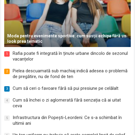
Moda pentru evenimente sportive: cum susții echipa fără un
look prea tematic
Rafia poate fi integrată în ținute urbane dincolo de sezonul
1
vacanțelor
Pielea descuamată sub machiaj indică adesea o problemă
2
de pregătire, nu de fond de ten
Cum să ceri o favoare fără să pui presiune pe celălalt
3
Cum să închei o zi aglomerată fără senzația că ai uitat
4
ceva
Infrastructura din Popești-Leordeni: Ce s-a schimbat în
5
ultimii ani
Un ten uniform nu trebuie să arate complet lipsit de relief