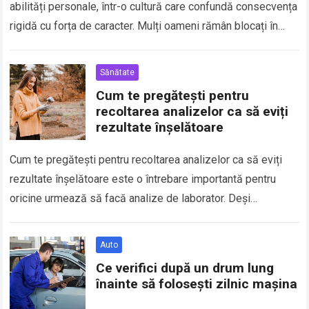
abilități personale, într-o cultură care confundă consecvența
rigidă cu forța de caracter. Mulți oameni rămân blocați în
opinii vechi…
Sănătate
Cum te pregătești pentru
recoltarea analizelor ca să eviți
rezultate înșelătoare
Cum te pregătești pentru recoltarea analizelor ca să eviți
rezultate înșelătoare este o întrebare importantă pentru
oricine urmează să facă analize de laborator. Deși
recoltarea de sânge sau alte teste…
Auto
Ce verifici după un drum lung
înainte să folosești zilnic mașina