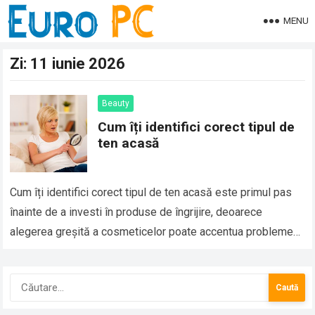
MENU
Zi:
11 iunie 2026
Beauty
Cum îți identifici corect tipul de
ten acasă
Cum îți identifici corect tipul de ten acasă este primul pas
înainte de a investi în produse de îngrijire, deoarece
alegerea greșită a cosmeticelor poate accentua probleme
precum excesul de…
Caută
după: