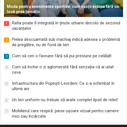
Moda pentru evenimente sportive: cum susții echipa fără un
look prea tematic
Rafia poate fi integrată în ținute urbane dincolo de sezonul
1
vacanțelor
Pielea descuamată sub machiaj indică adesea o problemă
2
de pregătire, nu de fond de ten
Cum să ceri o favoare fără să pui presiune pe celălalt
3
Cum să închei o zi aglomerată fără senzația că ai uitat
4
ceva
Infrastructura din Popești-Leordeni: Ce s-a schimbat în
5
ultimii ani
Un ten uniform nu trebuie să arate complet lipsit de relief
6
Mobilierul care respiră: piese ușoare vizual pentru camere
7
mici sau încărcate